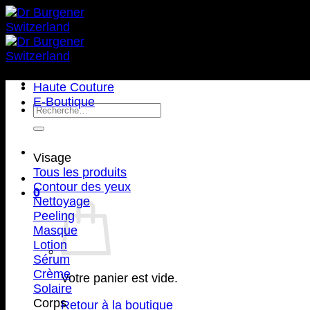
Passer
au
contenu
Haute Couture
E-Boutique
Recherche
pour :
Visage
Tous les produits
Contour des yeux
0
Nettoyage
Peeling
Masque
Lotion
Sérum
Crème
Votre panier est vide.
Solaire
Corps
Retour à la boutique