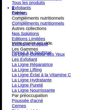
Tous les produits
0
Exfoliants
Panier
Crèmes
Compléments nutritionnels
Compléments nutritionnels
Autres collections
Nos Solutions
Editions Limitées
Votre panier est vide.
Exclusive chopard
Les Gammes
Retour à la boutique
La Ligne Contour des Yeux
Les Exfoliant
La Ligne Réparatrice
La Ligne Lifting
La Ligne Éclat à la Vitamine C
La Ligne Hydratante
La Ligne Pureté
La Ligne Nourrissante
Par préoccupation
Poussée d'acné
Cernes