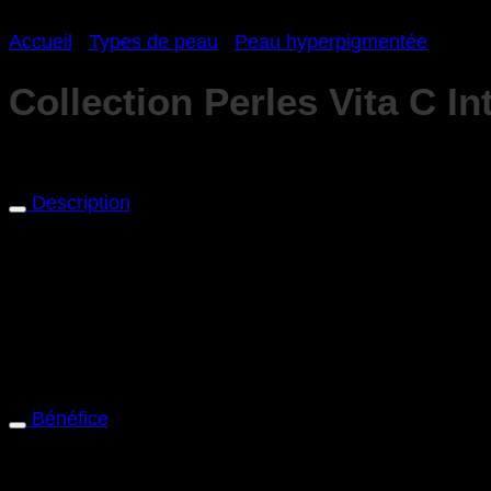
Accueil
/
Types de peau
/
Peau hyperpigmentée
Collection Perles Vita C In
Un traitement complet à la Vitamine C avec des perles 
Description
La Collection Perles Vita C Intense offre une protectio
perles chacun de Vitamine C stabilisée avec activateur
Le système de distribution en perles préserve une effica
La technologie d’encapsulation de Dr Burgener Switzerl
l’oxydation et la dégradation, offrant une efficacité maxi
Bénéfice
Neutralise les radicaux libres et les agressions e
Éclaircit visiblement et unifie le teint